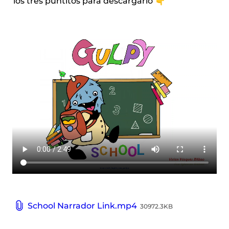
los tres puntitos para descargarlo 👇
School Narrador Link.mp4
30972.3KB