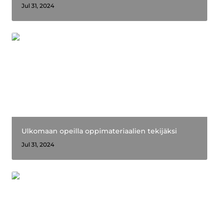
Jul 31, 2024
Ulkomaan opeilla oppimateriaalien tekijäksi
Ulkomaan opeilla oppimateriaalien tekijäksi
Jul 31, 2024
Helmipurkin Marjaana ja Veera: Laadukkkailla
oppimateriaaleilla lisää hyvinvointia