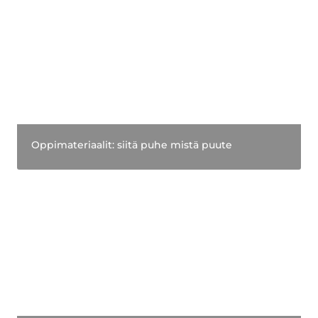
Oppimateriaalit: siitä puhe mistä puute
Opettajien tekemien materiaalien kaupasta tuli
ilmiö: näin Anna-ope löysi menestyksen reseptin