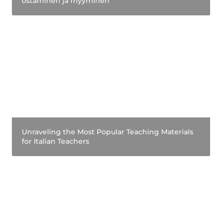
ostaminen ja myyminen 
Unraveling the Most Popular Teaching Materials
for Italian Teachers
Unraveling the Most Popular Teaching Materials 
for Italian Teachers
What are the most in-demand learning
materials for teachers in Finland?