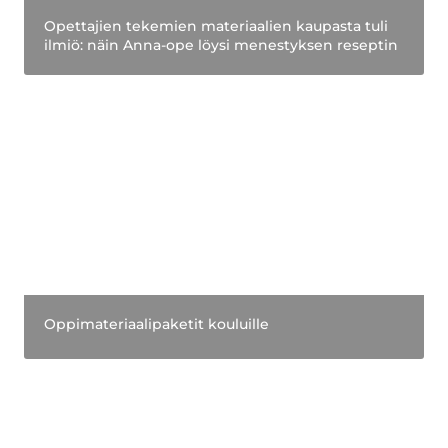
Opettajien tekemien materiaalien kaupasta tuli 
ilmiö: näin Anna-ope löysi menestyksen reseptin
Oppimateriaalipaketit kouluille
Oppimateriaalipaketit kouluille
Ora è possibile condividere materiali a
pagamento anche su Freeed