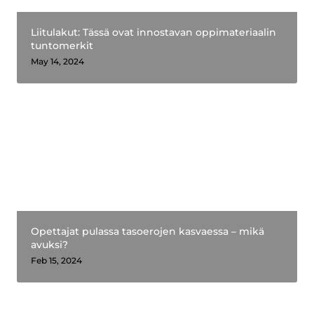
Liitulakut: Tässä ovat innostavan oppimateriaalin 
tuntomerkit
May 14, 2024
Opettajat pulassa tasoerojen kasvaessa – mikä
avuksi?
Opettajat pulassa tasoerojen kasvaessa – mikä 
avuksi?
Feb 15, 2024
Oppimateriaalit: siitä puhe mistä puute