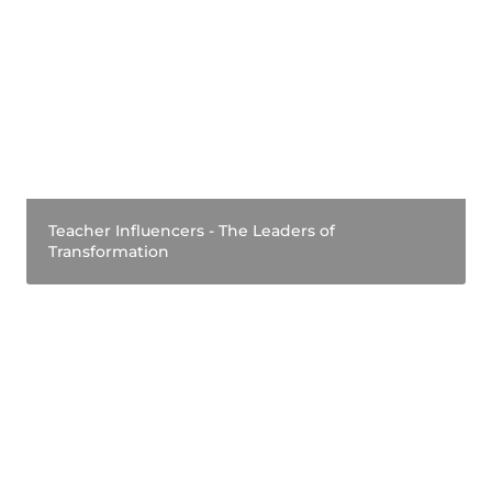
Teacher Influencers - The Leaders of
Transformation
Teacher Influencers - The Leaders of 
Transformation
Collaborate with Freeed to kickstart new country
communities