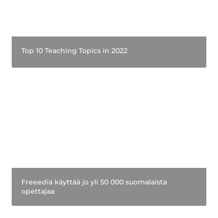
Top 10 Teaching Topics in 2022
Freeediä käyttää jo yli 50 000 suomalaista
opettajaa
Freeediä käyttää jo yli 50 000 suomalaista 
opettajaa