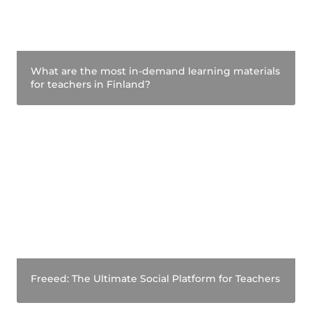
What are the most in-demand learning materials 
for teachers in Finland?
Freeed: The Ultimate Social Platform for
Teachers
Freeed: The Ultimate Social Platform for Teachers