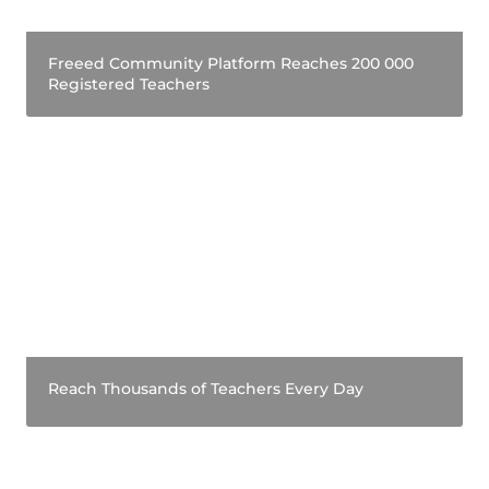
Freeed Community Platform Reaches 200 000 
Registered Teachers
Reach Thousands of Teachers Every Day
Reach Thousands of Teachers Every Day
Raggiungi i docenti nell’aula insegnanti più
grande d'Italia