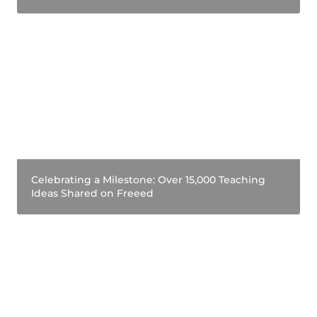
Celebrating a Milestone: Over 15,000 Teaching
Ideas Shared on Freeed
Celebrating a Milestone: Over 15,000 Teaching 
Ideas Shared on Freeed
Top 10 Teaching Topics in 2022