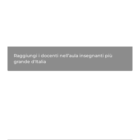
Raggiungi i docenti nell’aula insegnanti più 
grande d'Italia
Freeed Educa Messuilla – Ohjelma