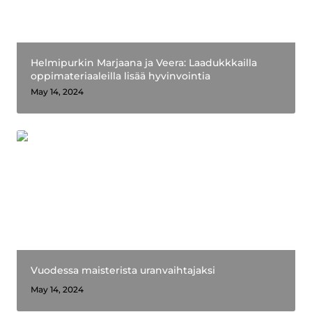
Helmipurkin Marjaana ja Veera: Laadukkkailla 
oppimateriaaleilla lisää hyvinvointia
May 14, 2024
Vuodessa maisterista uranvaihtajaksi
Vuodessa maisterista uranvaihtajaksi
May 14, 2024