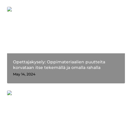
Opettajakysely: Oppimateriaalien puutteita
korvataan itse tekemällä ja omalla rahalla
Opettajakysely: Oppimateriaalien puutteita 
korvataan itse tekemällä ja omalla rahalla
May 14, 2024
Liitulakut: Tässä ovat innostavan oppimateriaalin
tuntomerkit