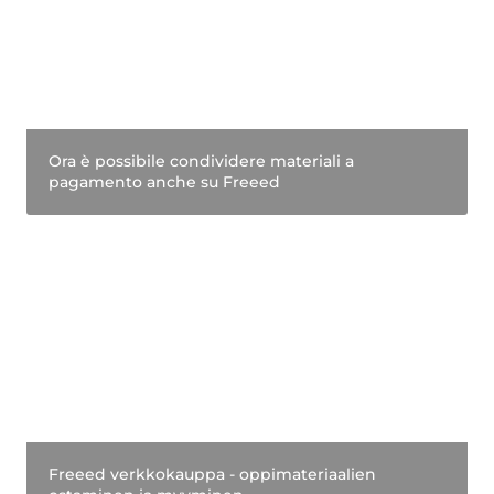
Ora è possibile condividere materiali a 
pagamento anche su Freeed
Freeed verkkokauppa - oppimateriaalien
ostaminen ja myyminen
Freeed verkkokauppa - oppimateriaalien 