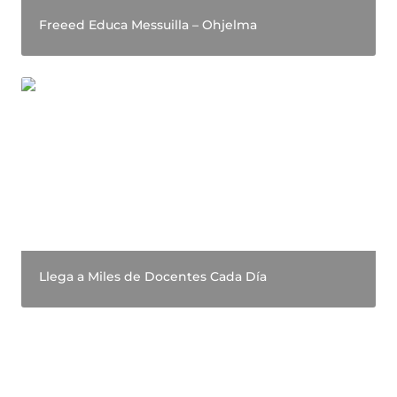
Freeed Educa Messuilla – Ohjelma
Llega a Miles de Docentes Cada Día
Llega a Miles de Docentes Cada Día
Tavoita opettajat Suomen suurimmassa
opehuoneessa