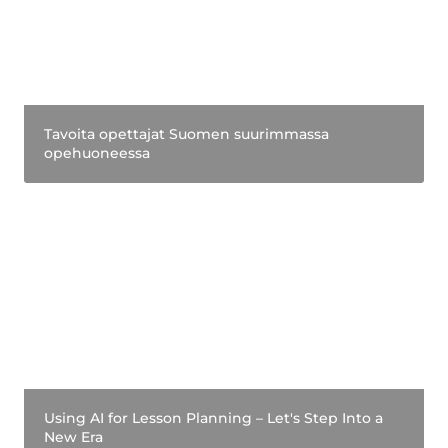
Tavoita opettajat Suomen suurimmassa 
opehuoneessa
Using AI for Lesson Planning – Let's Step Into a
New Era
Using AI for Lesson Planning – Let's Step Into a 
New Era